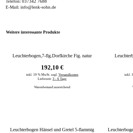
Telefon: 037342 7688
E-Mail: info@lenk-sohn.de
Weitere interessante Produkte
Leuchterbogen,7-flg.Dorfkirche Fig. natur
Leuchter
192,10 €
inkl. 19 % MwSt. zzgl.
Versandkosten
inkl.
Lieferzeit:
3 - 6 Tage
Warenbestand:
ausreichend
Leuchterbogen Hänsel und Gretel 5-flammig
Leuchterboge