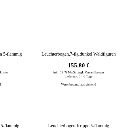
n 5-flammig
Leuchterbogen,7-flg.dunkel Waldfiguren
155,80 €
kosten
inkl. 19 % MwSt. zzgl.
Versandkosten
Lieferzeit:
3 - 6 Tage
d
Warenbestand:
ausreichend
 5-flammig
Leuchterbogen Krippe 5-flammig