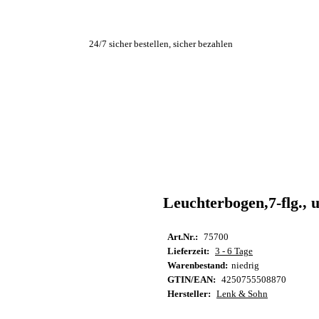
24/7 sicher bestellen, sicher bezahlen
Leuchterbogen,7-flg., u
Art.Nr.:
75700
Lieferzeit:
3 - 6 Tage
Warenbestand:
niedrig
GTIN/EAN:
4250755508870
Hersteller:
Lenk & Sohn