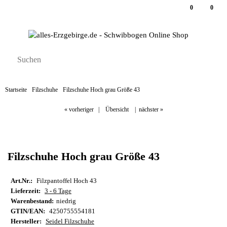
0
0
Startseite
Filzschuhe
Filzschuhe Hoch grau Größe 43
« vorheriger
|
Übersicht
|
nächster »
Filzschuhe Hoch grau Größe 43
Art.Nr.:
Filzpantoffel Hoch 43
Lieferzeit:
3 - 6 Tage
Warenbestand:
niedrig
GTIN/EAN:
4250755554181
Hersteller:
Seidel Filzschuhe