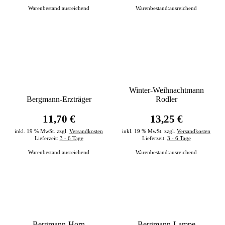
Warenbestand:
ausreichend
Warenbestand:
ausreichend
Winter-Weihnachtmann
Bergmann-Erzträger
Rodler
11,70 €
13,25 €
inkl. 19 % MwSt. zzgl.
Versandkosten
inkl. 19 % MwSt. zzgl.
Versandkosten
Lieferzeit:
3 - 6 Tage
Lieferzeit:
3 - 6 Tage
Warenbestand:
ausreichend
Warenbestand:
ausreichend
Bergmann-Horn
Bergmann-Lampe