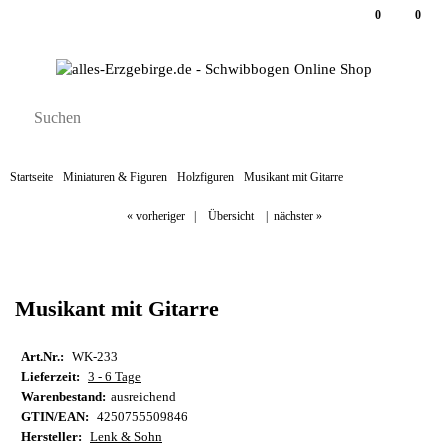
0
0
Startseite
Miniaturen & Figuren
Holzfiguren
Musikant mit Gitarre
« vorheriger
|
Übersicht
|
nächster »
Musikant mit Gitarre
Art.Nr.:
WK-233
Lieferzeit:
3 - 6 Tage
Warenbestand:
ausreichend
GTIN/EAN:
4250755509846
Hersteller:
Lenk & Sohn