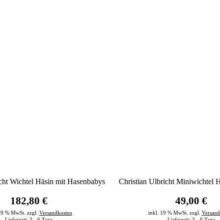
icht Wichtel Häsin mit Hasenbabys
Christian Ulbricht Miniwichtel 
182,80 €
49,00 €
 19 % MwSt. zzgl.
Versandkosten
inkl. 19 % MwSt. zzgl.
Versand
Lieferzeit:
3 - 6 Tage
Lieferzeit:
3 - 6 Tage