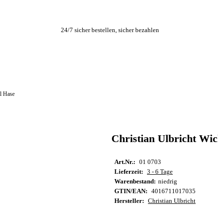
24/7 sicher bestellen, sicher bezahlen
el Hase
Christian Ulbricht Wic
Art.Nr.:
01 0703
Lieferzeit:
3 - 6 Tage
Warenbestand:
niedrig
GTIN/EAN:
4016711017035
Hersteller:
Christian Ulbricht