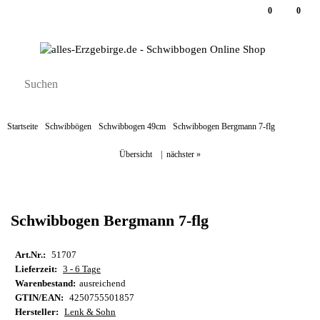
0
0
Startseite
Schwibbögen
Schwibbogen 49cm
Schwibbogen Bergmann 7-flg
Übersicht
|
nächster »
Schwibbogen Bergmann 7-flg
Art.Nr.:
51707
Lieferzeit:
3 - 6 Tage
Warenbestand:
ausreichend
GTIN/EAN:
4250755501857
Hersteller:
Lenk & Sohn