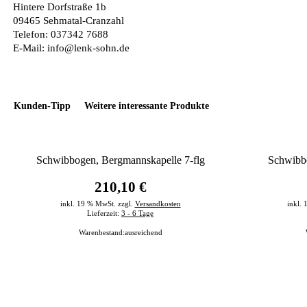
Hintere Dorfstraße 1b
09465 Sehmatal-Cranzahl
Telefon: 037342 7688
E-Mail: info@lenk-sohn.de
Kunden-Tipp
Weitere interessante Produkte
Schwibbogen, Bergmannskapelle 7-flg
Schwibbo
210,10 €
inkl. 19 % MwSt. zzgl.
Versandkosten
inkl.
Lieferzeit:
3 - 6 Tage
Warenbestand:
ausreichend