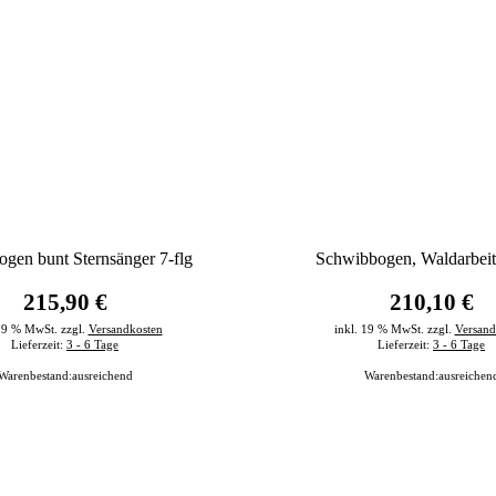
gen bunt Sternsänger 7-flg
Schwibbogen, Waldarbeite
215,90 €
210,10 €
 19 % MwSt. zzgl.
Versandkosten
inkl. 19 % MwSt. zzgl.
Versand
Lieferzeit:
3 - 6 Tage
Lieferzeit:
3 - 6 Tage
Warenbestand:
ausreichend
Warenbestand:
ausreichen