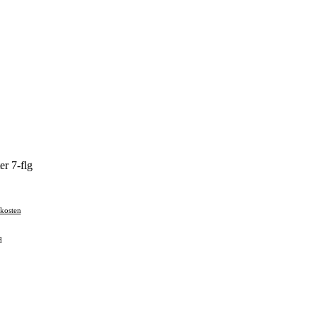
r 7-flg
kosten
d